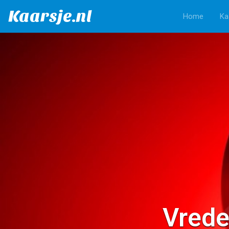
Kaarsje.nl
Home
Ka
Vrede