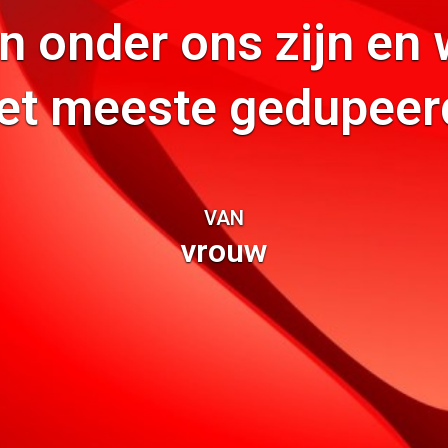
 onder ons zijn en
et meeste gedupeer
VAN
vrouw