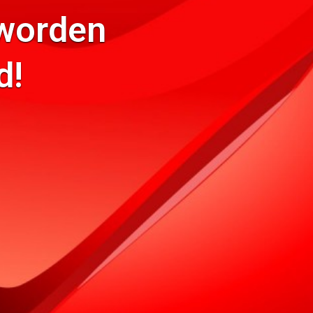
 worden
d!