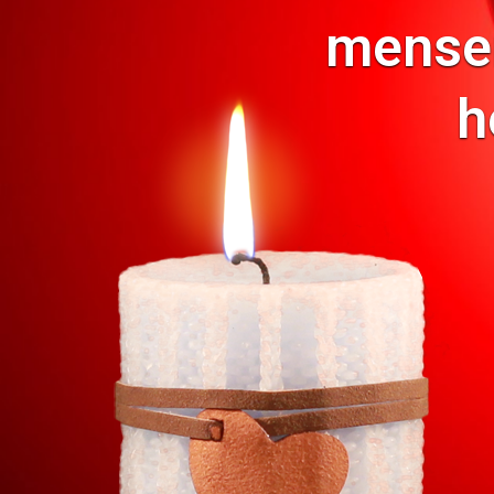
mensen
h