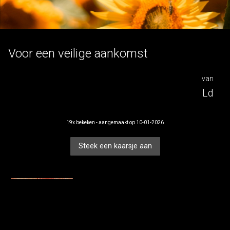
voor
Voor een veilige aankomst
LN
van
Ld
19x bekeken - aangemaakt op 10-01-2026
Steek een kaarsje aan