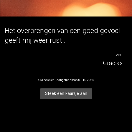
voor
Het overbrengen van een goed gevoel
mezelf
geeft mij weer rust .
van
Gracias
46x bekeken - aangemaakt op 01-10-2024
Steek een kaarsje aan