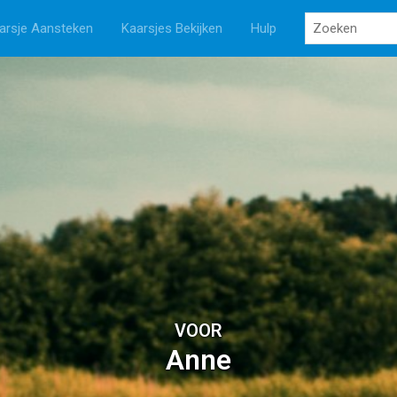
arsje Aansteken
Kaarsjes Bekijken
Hulp
VOOR
Anne