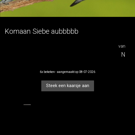
voor
Komaan Siebe aubbbbb
ME
van
N
6x bekeken - aangemaakt op 08-07-2026
Steek een kaarsje aan