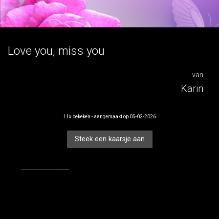
voor
Love you, miss you
Hans
van
Karin
11x bekeken - aangemaakt op 05-02-2026
Steek een kaarsje aan