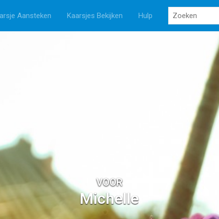
arsje Aansteken
Kaarsjes Bekijken
Hulp
VOOR
Michelle