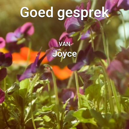
Goed gesprek
VAN
Joyce