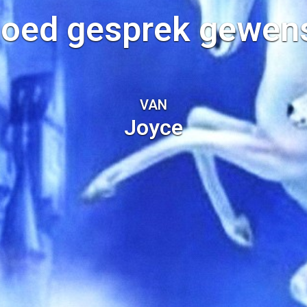
oed gesprek gewen
VAN
Joyce