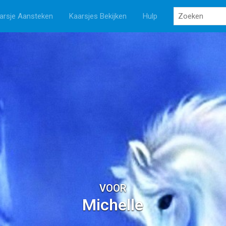
arsje Aansteken
Kaarsjes Bekijken
Hulp
VOOR
Michelle