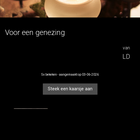
voor
Voor een genezing
Ld
van
LD
5x bekeken - aangemaakt op 03-06-2026
Steek een kaarsje aan