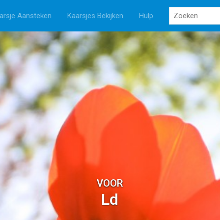
arsje Aansteken
Kaarsjes Bekijken
Hulp
VOOR
Ld