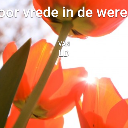
oor vrede in de were
VAN
LD